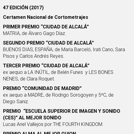
47 EDICIÓN (2017)
Certamen Nacional de Cortometrajes
PRIMER PREMIO “CIUDAD DE ALCALÁ”
MATRIA
, de Álvaro Gago Díaz.
SEGUNDO PREMIO “CIUDAD DE ALCALÁ”
BUENOS DIAS, ESPAÑA
, de María Barceló, Irati Cano, Sara
Pisos y Carlos Andrés Reyes.
TERCER PREMIO “CIUDAD DE ALCALÁ”
ex aequo a
LA INÚTIL
, de Belén Funes y
LES BONES
NENES
, de Clara Roquet.
PREMIO “COMUNIDAD DE MADRID”
ex aequo a
MADRE
, de Rodrigo Sorogoyen y
5ºC
, de
Diego Saniz.
PREMIO “ESCUELA SUPERIOR DE IMAGEN Y SONIDO
(CES)” AL MEJOR SONIDO
Lucas Ariel Vallejos por
THE FOURTH KINGDOM
.
PREMIO ALMA AL MEJOR GUION